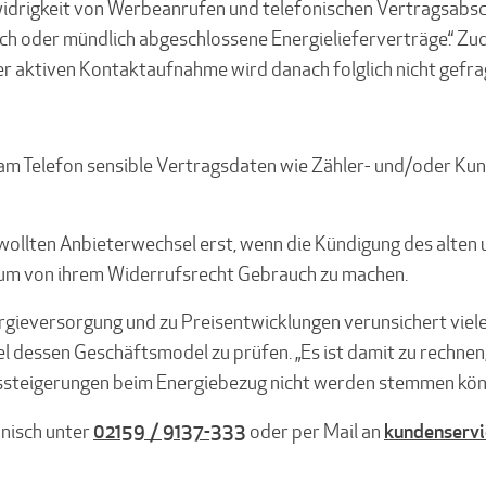
swidrigkeit von Werbeanrufen und telefonischen Vertragsabs
onisch oder mündlich abgeschlossene Energielieferverträge.
r aktiven Kontaktaufnahme wird danach folglich nicht gefra
m Telefon sensible Vertragsdaten wie Zähler- und/oder Kun
ollten Anbieterwechsel erst, wenn die Kündigung des alten 
e, um von ihrem Widerrufsrecht Gebrauch zu machen.
ergieversorgung und zu Preisentwicklungen verunsichert viel
dessen Geschäftsmodel zu prüfen. „Es ist damit zu rechnen, 
issteigerungen beim Energiebezug nicht werden stemmen könne
02159 / 9137-333
kundenserv
nisch unter
oder per Mail an