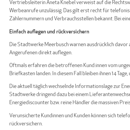
Vertriebsleiterin Aneta Knebel verweist auf die Recht
Werbeanrufe unzulässig. Das gilt erst recht für telef
Zählernummern und Verbrauchsstellen bekannt. Bei eine
Einfach auflegen und rückversichern
Die Stadtwerke Meerbusch warnen ausdrücklich davor a
Angerufenen direkt auflegen.
Oftmals erfahren die betroffenen Kund:innen vom ungew
Briefkasten landen. In diesem Fall bleiben ihnen 14 Tag
Die aktuell täglich wechselnde Informationslage zur En
Stadtwerke dringend dazu bei einem Lieferantenwechsel 
Energiediscounter bzw. reine Händler die massiven Pre
Verunsicherte Kundinnen und Kunden können sich telefo
rückversichern.