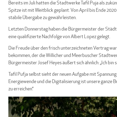
Bereits im Juli hatten die Stadtwerke Tafil Puja als zuk
Spitze ist mit Weitblick geplant. Von April bis Ende 20
stabile Übergabe zu gewährleisten.
Letzten Donnerstag haben die Bürgermeister der Städte
eine qualifizierte Nachfolge von Albert Lopez gelegt.
Die Freude über den frisch unterzeichneten Vertrag war 
bekommen, der die Willicher und Meerbuscher Stadtwerk
Bürgermeister Josef Heyes äußert sich ähnlich: „Ich bin 
Tafil Pufja selbst sieht der neuen Aufgabe mit Spannung
Energiewende und die Digitalisierung ist unsere ganze B
zu erreichen.“