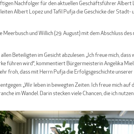
ünftigen Nachfolger für den aktuellen Geschäftsführer Albert 
20 leiten Albert Lopez und Tafil Pufja die Geschicke der Sta
 Meerbusch und Willich (29. August) mit dem Abschluss des
allen Beteiligten im Gesicht abzulesen. „Ich freue mich, das
e führen wird“, kommentiert Bürgermeisterin Angelika Miel
sehr froh, dass mit Herrn Pufja die Erfolgsgeschichte unserer
 entgegen: „Wir leben in bewegten Zeiten. Ich freue mich au
ranche im Wandel. Darin stecken viele Chancen, die ich nutz