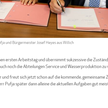
ufja und Bürgermeister Josef Heyes aus Willich
inen ersten Arbeitstag und übernimmt sukzessive die Zuständ
r auch noch die Abteilungen Service und Wasserproduktion zu
r und freut sich jetzt schon auf die kommende, gemeinsame Z
err Pufja später dann alleine die aktuellen Aufgaben gut meis