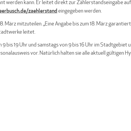
t werden kann. Er leitet direkt zur Zählerstandseingabe au
eerbusch.de/zaehlerstand
eingegeben werden.
8. März mitzuteilen. „Eine Angabe bis zum 18. März garantier
tadtwerke leitet.
n 9 bis 19 Uhr und samstags von 9 bis 16 Uhr im Stadtgebiet 
nalausweis vor. Natürlich halten sie alle aktuell gültigen H