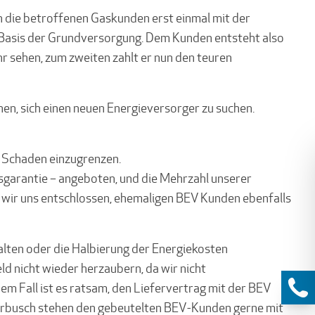
en die betroffenen Gaskunden erst einmal mit der
f Basis der Grundversorgung. Dem Kunden entsteht also
r sehen, zum zweiten zahlt er nun den teuren
en, sich einen neuen Energieversorger zu suchen.
n Schaden einzugrenzen.
isgarantie – angeboten, und die Mehrzahl unserer
n wir uns entschlossen, ehemaligen BEV Kunden ebenfalls
alten oder die Halbierung der Energiekosten
eld nicht wieder herzaubern, da wir nicht
dem Fall ist es ratsam, den Liefervertrag mit der BEV
erbusch stehen den gebeutelten BEV-Kunden gerne mit