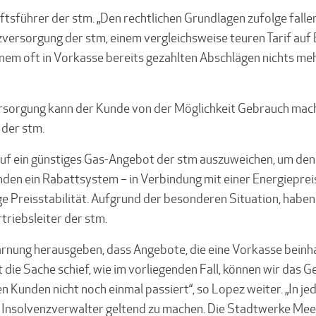
äftsführer der stm. „Den rechtlichen Grundlagen zufolge fall
zversorgung der stm, einem vergleichsweise teuren Tarif au
nem oft in Vorkasse bereits gezahlten Abschlägen nichts meh
ersorgung kann der Kunde von der Möglichkeit Gebrauch mach
 der stm.
 auf ein günstiges Gas-Angebot der stm auszuweichen, um de
unden ein Rabattsystem – in Verbindung mit einer Energiepre
ge Preisstabilität. Aufgrund der besonderen Situation, habe
triebsleiter der stm.
Warnung herausgeben, dass Angebote, die eine Vorkasse beinh
 die Sache schief, wie im vorliegenden Fall, können wir das G
n Kunden nicht noch einmal passiert“, so Lopez weiter. „In je
 Insolvenzverwalter geltend zu machen. Die Stadtwerke Me