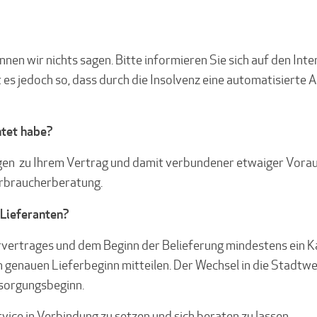
en wir nichts sagen. Bitte informieren Sie sich auf den Int
ist es jedoch so, dass durch die Insolvenz eine automatisier
htet habe?
sagen zu Ihrem Vertrag und damit verbundener etwaiger Vor
erbraucherberatung.
 Lieferanten?
rvertrages und dem Beginn der Belieferung mindestens ein K
 genauen Lieferbeginn mitteilen. Der Wechsel in die Stadtwe
rsorgungsbeginn.
ice in Verbindung zu setzen und sich beraten zu lassen.