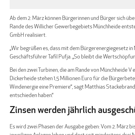
Ab dem 2. März können Bürgerinnen und Bürger sich über 
Rande des Willicher Gewerbegebiets Münchheide entste
GmbH realisiert.
„Wir begrüßen es, dass mit dem Bürgerenergiegesetz in 
Geschäftsführer Tafil Pufja. „So bleibt die Wertschöpf
Bei den zwei Turbinen, die am Rande von Münchheide V err
Dickerheide stehen 1,5 Millionen Euro für die Bürgerbete
Windenergie eine Premiere“, sagt Matthias Stackebrandt,
entschieden haben.“
Zinsen werden jährlich ausgesch
Es wird zwei Phasen der Ausgabe geben: Vom 2. März bis
jeweiligen Anlagen leben und dort seit mindestens drei