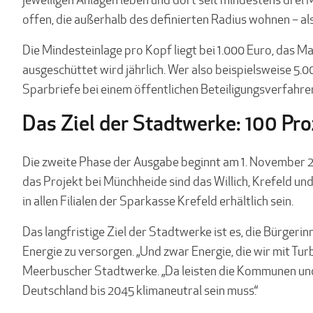
offen, die außerhalb des definierten Radius wohnen – 
Die Mindesteinlage pro Kopf liegt bei 1.000 Euro, das M
ausgeschüttet wird jährlich. Wer also beispielsweise 5.0
Sparbriefe bei einem öffentlichen Beteiligungsverfahren
Das Ziel der Stadtwerke: 100 Pr
Die zweite Phase der Ausgabe beginnt am 1. November 20
das Projekt bei Münchheide sind das Willich, Krefeld un
in allen Filialen der Sparkasse Krefeld erhältlich sein.
Das langfristige Ziel der Stadtwerke ist es, die Bürge
Energie zu versorgen. „Und zwar Energie, die wir mit Tu
Meerbuscher Stadtwerke. „Da leisten die Kommunen und 
Deutschland bis 2045 klimaneutral sein muss.“