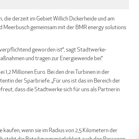
, die derzeit im Gebiet Willich Dickerheide und am
nd Meer­busch gemeinsam mit der BMR energy solutions
 verpflichtend geworden ist“, sagt Stadtwerke-
umaßnahmen und tragen zur Energiewende bei.“
1,2 Millionen Euro. Bei den drei Turbinen in der
entin der Sparbriefe. „Für uns ist das im Bereich der
reut, dass die Stadtwerke sich für uns als Partnerin
 kaufen, wenn sie im Radius von 2,5 Kilometern der
h steht die Beteiligungsmöglichkeit auch den Personen