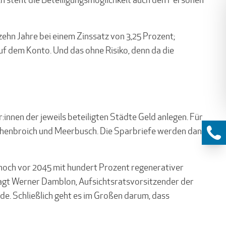
zehn Jahre bei einem Zinssatz von 3,25 Prozent;
auf dem Konto. Und das ohne Risiko, denn da die
nnen der jeweils beteiligten Städte Geld anlegen. Für
orschenbroich und Meerbusch. Die Sparbriefe werden dann
, noch vor 2045 mit hundert Prozent regenerativer
 sagt Werner Damblon, Aufsichtsratsvorsitzender der
e. Schließlich geht es im Großen darum, dass