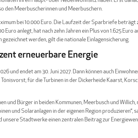
also den Meerbuscherinnen und Meerbuschern.
aximum bei 10.000 Euro. Die Laufzeit der Sparbriefe beträgt 
00 Euro anlegt, hat nach zehn Jahren ein Plus von 1.625 Euro 
 gezeichnet werden, gilt die nationale Einlagensicherung.
ozent erneuerbare Energie
26 und endet am 30. Juni 2027. Dann können auch Einwohner:i
d Tönisvorst; für die Turbinen in der Dickerheide Kaarst, K
rinnen und Bürger in beiden Kommunen, Meerbusch und Willich
rbinen und Solaranlagen in der eigenen Region produzieren“,
unsere Stadtwerke einen zentralen Beitrag zur Energiewend