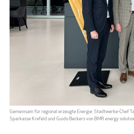
Gemeinsam für regional erzeugte Energie: Stadtwerke-Chef Ta
Sparkasse Krefeld und Guido Beckers von BMR energy solutions 