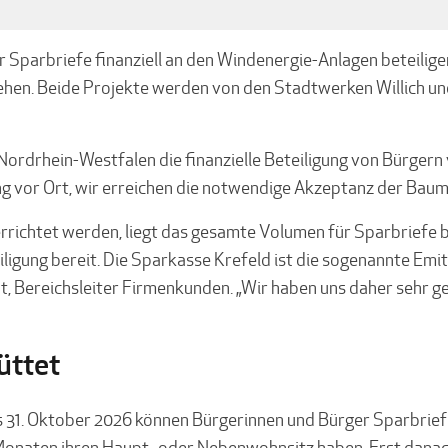
Sparbriefe finanziell an den Windenergie-Anlagen beteiligen
hen. Beide Projekte werden von den Stadtwerken Willich u
Nordrhein-Westfalen die finanzielle Beteiligung von Bürgern
ung vor Ort, wir erreichen die notwendige Akzeptanz der Ba
ichtet werden, liegt das gesamte Volumen für Sparbriefe bei 
iligung bereit. Die Sparkasse Krefeld ist die sogenannte Emitt
 Bereichsleiter Firmenkunden. „Wir haben uns daher sehr gef
üttet
 31. Oktober 2026 können Bürgerinnen und Bürger Sparbriefe
 Monaten ihren Haupt- oder Nebenwohnsitz haben. Erst danac