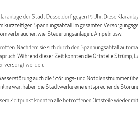
läranlage der Stadt Düsseldorf gegen 15 Uhr. Diese Kläranl
inem kurzzeitigen Spannungsabfall im gesamten Versorgungs
tromverbraucher, wie Steuerungsanlagen, Ampeln usw.
ffen. Nachdem sie sich durch den Spannungsabfall automat
pruch. Während dieser Zeit konnten die Ortsteile Strümp, Lan
r versorgt werden.
 Wasserstörung auch die Störungs- und Notdienstnummer üb
online war, haben die Stadtwerke eine entsprechende Störun
em Zeitpunkt konnten alle betroffenen Ortsteile wieder mit