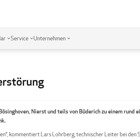
lar
Service
Unternehmen
erstörung
Bösinghoven, Nierst und teils von Büderich zu einem rund 
nk.
n“, kommentiert Lars Lohrberg, technischer Leiter bei den 