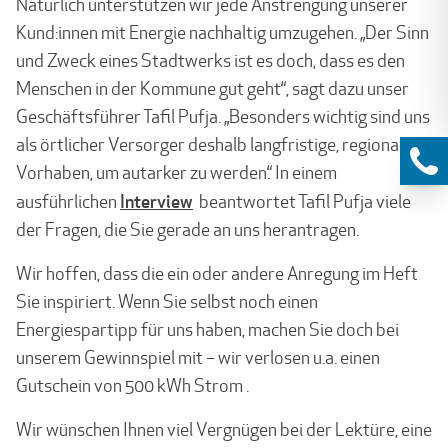
Natürlich unterstützen wir jede Anstrengung unserer
Kund:innen mit Energie nachhaltig umzugehen. „Der Sinn
und Zweck eines Stadtwerks ist es doch, dass es den
Menschen in der Kommune gut geht“, sagt dazu unser
Geschäftsführer Tafil Pufja. „Besonders wichtig sind uns
als örtlicher Versorger deshalb langfristige, regionale
Vorhaben, um autarker zu werden.“ In einem
Interview
ausführlichen
beantwortet Tafil Pufja viele
der Fragen, die Sie gerade an uns herantragen.
Wir hoffen, dass die ein oder andere Anregung im Heft
Sie inspiriert. Wenn Sie selbst noch einen
Energiespartipp für uns haben, machen Sie doch bei
unserem Gewinnspiel mit – wir verlosen u.a. einen
Gutschein von 500 kWh Strom .
Wir wünschen Ihnen viel Vergnügen bei der Lektüre, eine