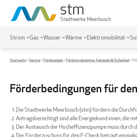
Strom
Gas
Wasser
Wärme
Elektromobilität
So
Startseite
>
Service
>
Förderungen
>
Förderprogramme: Gebäude & Sicherheit
>
Fö
Förderbedingungen für den
Die Stadtwerke Meerbusch (stm) fördern die Durchfü
Antragsberechtigt sind alle Energiekund:innen, die 
Der Austausch der Hocheffizienzpumpe muss durch 
Der Förderzuschuss für den E-Check beträgt einmalig 1