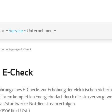
lar
Service
Unternehmen
rderbedingungen E-Check
 E-Check
hrung eines E-Checks zur Erhöhung der elektrischen Sicher
mit ihrem kompletten Energiebedarf durch die stm versorgt w
das Stadtwerke-Notdienstteam erfolgen.
50€ (inkl. USt.).