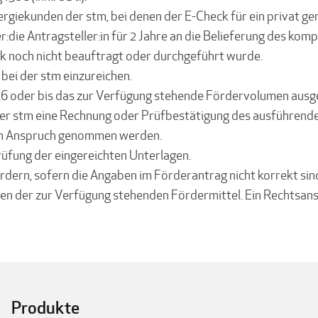
ergiekunden der stm, bei denen der E-Check für ein privat 
:die Antragsteller:in für 2 Jahre an die Belieferung des kom
ck noch nicht beauftragt oder durchgeführt wurde.
bei der stm einzureichen.
026 oder bis das zur Verfügung stehende Fördervolumen ausge
der stm eine Rechnung oder Prüfbestätigung des ausführend
r in Anspruch genommen werden.
üfung der eingereichten Unterlagen.
rdern, sofern die Angaben im Förderantrag nicht korrekt sin
en der zur Verfügung stehenden Fördermittel. Ein Rechtsans
Produkte